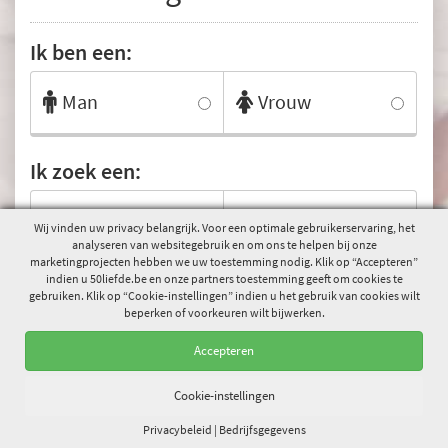
Ik ben een:
Man
Vrouw
Ik zoek een:
Man
Vrouw
Wij vinden uw privacy belangrijk. Voor een optimale gebruikerservaring, het
analyseren van websitegebruik en om ons te helpen bij onze
marketingprojecten hebben we uw toestemming nodig. Klik op “Accepteren”
indien u 50liefde.be en onze partners toestemming geeft om cookies te
Naam
gebruiken. Klik op “Cookie-instellingen” indien u het gebruik van cookies wilt
beperken of voorkeuren wilt bijwerken.
Accepteren
Cookie-instellingen
Ga nu verder
Privacy
beleid
|
Bedrijfsgegevens